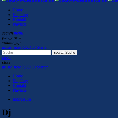
Home
Empfang
Kontakt
Playliste
search
menu
play_arrow
volume_up
music_note
RADIO Starten
search
Suche
close
close
music_note
RADIO Starten
Home
Empfang
Kontakt
Playliste
Impressum
Dj