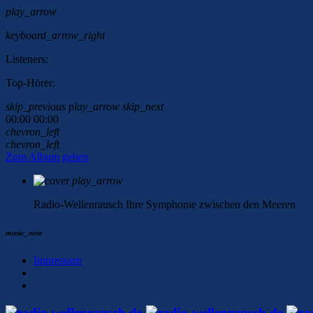
play_arrow
keyboard_arrow_right
Listeners:
Top-Hörer:
skip_previous
play_arrow
skip_next
00:00
00:00
chevron_left
chevron_left
Zum Album gehen
play_arrow
Radio-Wellenrausch
Ihre Symphonie zwischen den Meeren
music_note
Impressum