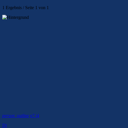
1 Ergebnis / Seite 1 von 1
person_outline
7
4
Dj